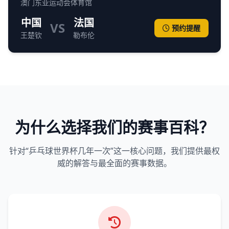
澳门东亚运动会体育馆
中国
法国
VS
预约提醒
王楚钦
勒布伦
为什么选择我们的赛事百科？
针对“乒乓球世界杯几年一次”这一核心问题，我们提供最权
威的解答与最全面的赛事数据。