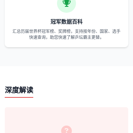
冠军数据百科
汇总历届世界杯冠军榜、奖牌榜，支持按年份、国家、选手
快速查询，助您快速了解乒坛霸主更替。
深度解读